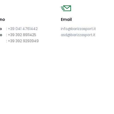
ono
Email
o
:
+39 041 4761442
info@barizzasport.it
no
:
+39 392 8911425
asd@barizzasport.it
:
+39 392 9293949