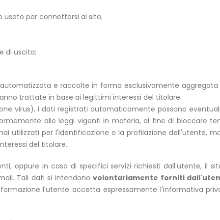
o usato per connettersi al sito;
 di uscita;
 automatizzata e raccolte in forma esclusivamente aggregata al 
anno trattate in base ai legittimi interessi del titolare.
rilevazione virus), i dati registrati automaticamente possono ev
onformemente alle leggi vigenti in materia, al fine di bloccare
 utilizzati per l'identificazione o la profilazione dell'utente, ma s
teressi del titolare.
i, oppure in caso di specifici servizi richiesti dall'utente, il
mail. Tali dati si intendono
volontariamente forniti dall'ute
formazione l'utente accetta espressamente l'informativa priva