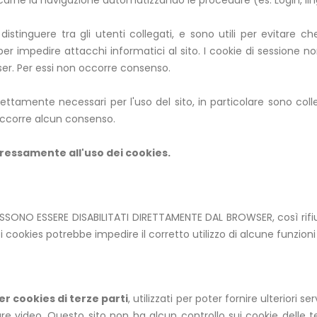
icarne la navigazione automatizzando le procedure (es. Login, lingua
istinguere tra gli utenti collegati, e sono utili per evitare c
 per impedire attacchi informatici al sito. I cookie di sessione
wser. Per essi non occorre consenso.
trettamente necessari per l'uso del sito, in particolare sono col
 occorre alcun consenso.
spressamente all'uso dei cookies.
 POSSONO ESSERE DISABILITATI DIRETTAMENTE DAL BROWSER, così rifi
cookies potrebbe impedire il corretto utilizzo di alcune funzioni 
r cookies di terze parti
, utilizzati per poter fornire ulteriori se
ure video. Questo sito non ha alcun controllo sui cookie delle ter