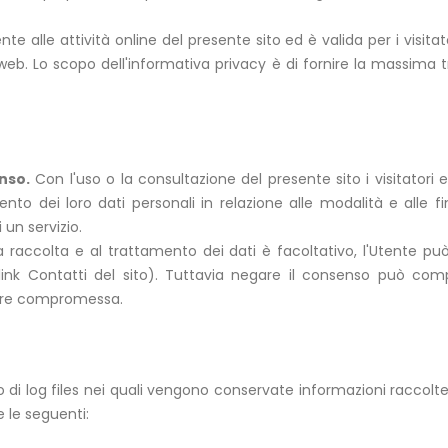
e alle attività online del presente sito ed è valida per i visitato
 web. Lo scopo dell'informativa privacy è di fornire la massima 
enso.
Con l'uso o la consultazione del presente sito i visitatori
o dei loro dati personali in relazione alle modalità e alle fi
 un servizio.
la raccolta e al trattamento dei dati è facoltativo, l'Utente pu
k Contatti del sito). Tuttavia negare il consenso può compor
ssere compromessa.
so di log files nei quali vengono conservate informazioni raccolt
 le seguenti: