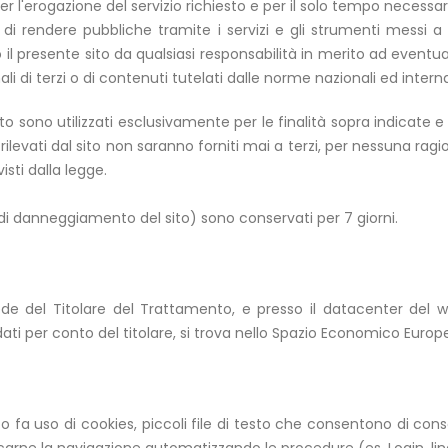
er l'erogazione del servizio richiesto e per il solo tempo necessario
 di rendere pubbliche tramite i servizi e gli strumenti messi a 
esente sito da qualsiasi responsabilità in merito ad eventuali v
li di terzi o di contenuti tutelati dalle norme nazionali ed interna
nto sono utilizzati esclusivamente per le finalità sopra indicat
i rilevati dal sito non saranno forniti mai a terzi, per nessuna rag
visti dalla legge.
ivi di danneggiamento del sito) sono conservati per 7 giorni.
 sede del Titolare del Trattamento, e presso il datacenter del w
 dati per conto del titolare, si trova nello Spazio Economico Eur
o fa uso di cookies, piccoli file di testo che consentono di conse