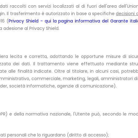
ati raccolti con servizi localizzati al di fuori dell'area dell'U
gin. Il trasferimento è autorizzato in base a specifiche
decisioni 
016 (
Privacy Shield - qui la pagina informativa del Garante ital
 adesione al Privacy Shield.
aniera lecita e corretta, adottando le opportune misure di sic
izzata dei dati. Il trattamento viene effettuato mediante str
 alle finalità indicate. Oltre al titolare, in alcuni casi, potre
 amministrativo, commerciale, marketing, legali, amministratori d
provider, società informatiche, agenzie di comunicazione).
) e della normativa nazionale, l'Utente può, secondo le modalit
ati personali che lo riguardano (diritto di accesso);