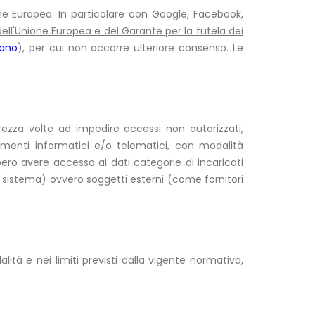
nione Europea. In particolare con Google, Facebook,
dell'Unione Europea e del Garante per la tutela dei
iano
), per cui non occorre ulteriore consenso. Le
urezza volte ad impedire accessi non autorizzati,
umenti informatici e/o telematici, con modalità
bbero avere accesso ai dati categorie di incaricati
i sistema) ovvero soggetti esterni (come fornitori
à e nei limiti previsti dalla vigente normativa,