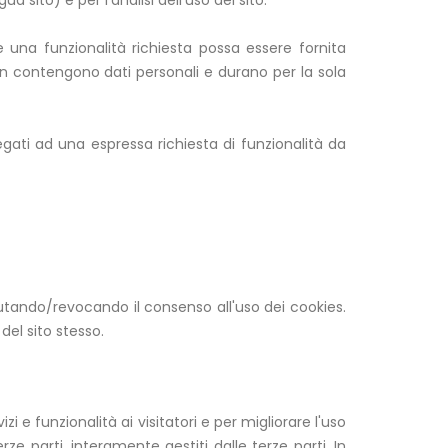
 sito) e per l'analisi dell'uso del sito.
he una funzionalità richiesta possa essere fornita
 non contengono dati personali e durano per la sola
legati ad una espressa richiesta di funzionalità da
utando/revocando il consenso all'uso dei cookies.
del sito stesso.
rvizi e funzionalità ai visitatori e per migliorare l'uso
ze parti, interamente gestiti dalle terze parti. In