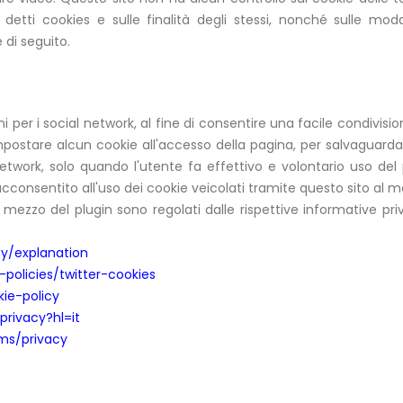
detti cookies e sulle finalità degli stessi, nonché sulle modal
 di seguito.
 per i social network, al fine di consentire una facile condivision
ostare alcun cookie all'accesso della pagina, per salvaguardare
etwork, solo quando l'utente fa effettivo e volontario uso del
cconsentito all'uso dei cookie veicolati tramite questo sito al mo
mezzo del plugin sono regolati dalle rispettive informative priv
y/explanation
-policies/twitter-cookies
kie-policy
privacy?hl=it
rms/privacy