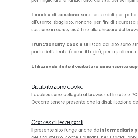
per migliorare le funzionalità del sito, per semplif
I cookie di sessione
sono essenziali per poter d
all'utente sbagliato, nonché per fini di sicurezza
sessione in corso, cioè fino alla chiusura del bro
I functionality cookie
utilizzati dal sito sono s
parte dell'utente (come il Login), per i quali non
Utilizzando il sito il visitatore acconsente e
Disabilitazione cookie
I cookies sono collegati al browser utilizzato e
Occorre tenere presente che la disabilitazione dei 
Cookies di terze parti
Il presente sito funge anche da
intermediario pe
del sito stesso, come i pulsanti per i social, opp