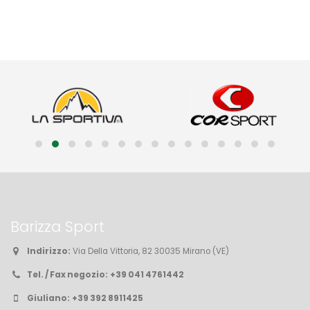
Barizza Sport
Indirizzo:
Via Della Vittoria, 82 30035 Mirano (VE)
Tel. / Fax negozio:
+39 041 4761442
Giuliano:
+39 392 8911425