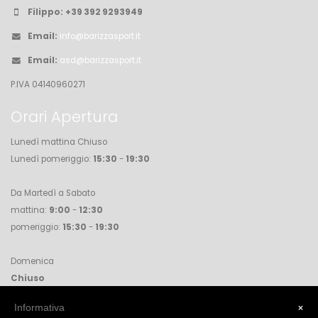
Filippo:
+39 392 9293949
Email:
info@barizzasport.it
Email:
asd@barizzasport.it
P.IVA 04140960271
Orari Apertura
Lunedì mattina Chiuso
Lunedì pomeriggio:
15:30
-
19:30
Da Martedì a Sabato
mattina:
9:00
-
12:30
pomeriggio:
15:30
-
19:30
Domenica
Chiuso
×
Informativa