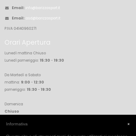
Email:
info@barizzasport.it
Email:
asd@barizzasport.it
P.IVA 04140960271
Orari Apertura
Lunedì mattina Chiuso
Lunedì pomeriggio:
15:30
-
19:30
Da Martedì a Sabato
mattina:
9:00
-
12:30
pomeriggio:
15:30
-
19:30
Domenica
Chiuso
×
Informativa
Accettare l'informativa cookie per visualizzare la pagina facebook