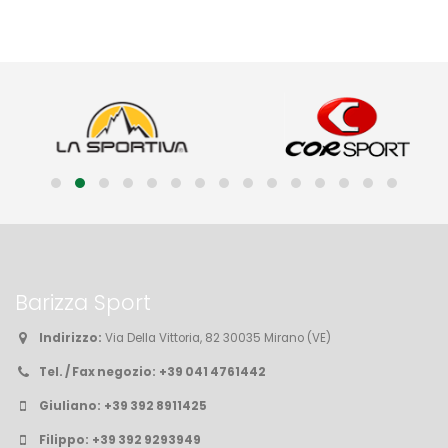
Barizza Sport
Indirizzo:
Via Della Vittoria, 82 30035 Mirano (VE)
Tel. / Fax negozio:
+39 041 4761442
Giuliano:
+39 392 8911425
Filippo:
+39 392 9293949