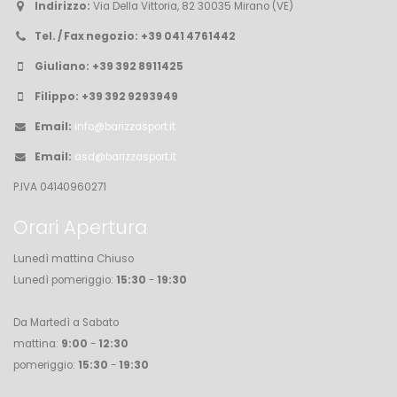
Indirizzo:
Via Della Vittoria, 82 30035 Mirano (VE)
Tel. / Fax negozio:
+39 041 4761442
Giuliano:
+39 392 8911425
Filippo:
+39 392 9293949
Email:
info@barizzasport.it
Email:
asd@barizzasport.it
P.IVA 04140960271
Orari Apertura
Lunedì mattina Chiuso
Lunedì pomeriggio:
15:30
-
19:30
Da Martedì a Sabato
mattina:
9:00
-
12:30
pomeriggio:
15:30
-
19:30