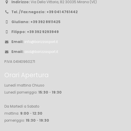
Indirizzo:
Via Della Vittoria, 82 30035 Mirano (VE)
Tel. / Fax negozio:
+39 041 4761442
Giuliano:
+39 392 8911425
Filippo:
+39 392 9293949
Email:
info@barizzasport.it
Email:
asd@barizzasport.it
P.IVA 04140960271
Orari Apertura
Lunedì mattina Chiuso
Lunedì pomeriggio:
15:30
-
19:30
Da Martedì a Sabato
mattina:
9:00
-
12:30
pomeriggio:
15:30
-
19:30