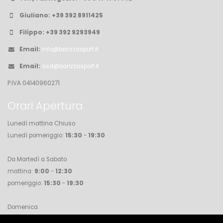
Giuliano:
+39 392 8911425
Filippo:
+39 392 9293949
Email:
info@barizzasport.it
Email:
asd@barizzasport.it
P.IVA 04140960271
Orari Apertura
Lunedì mattina Chiuso
Lunedì pomeriggio:
15:30
-
19:30
Da Martedì a Sabato
mattina:
9:00
-
12:30
pomeriggio:
15:30
-
19:30
Domenica
Chiuso