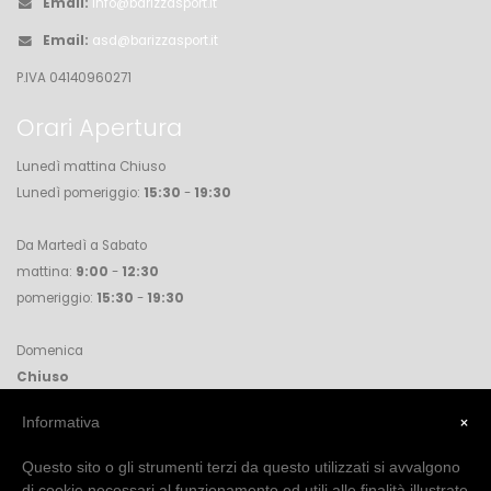
Email:
info@barizzasport.it
Email:
asd@barizzasport.it
P.IVA 04140960271
Orari Apertura
Lunedì mattina Chiuso
Lunedì pomeriggio:
15:30
-
19:30
Da Martedì a Sabato
mattina:
9:00
-
12:30
pomeriggio:
15:30
-
19:30
Domenica
Chiuso
×
Informativa
Accettare l'informativa cookie per visualizzare la pagina facebook
Questo sito o gli strumenti terzi da questo utilizzati si avvalgono
di cookie necessari al funzionamento ed utili alle finalità illustrate