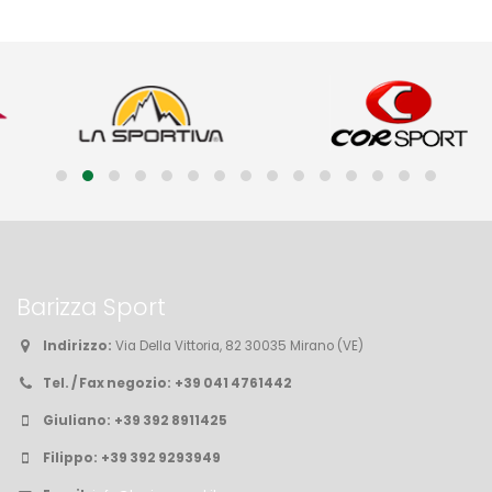
Barizza Sport
Indirizzo:
Via Della Vittoria, 82 30035 Mirano (VE)
Tel. / Fax negozio:
+39 041 4761442
Giuliano:
+39 392 8911425
Filippo:
+39 392 9293949