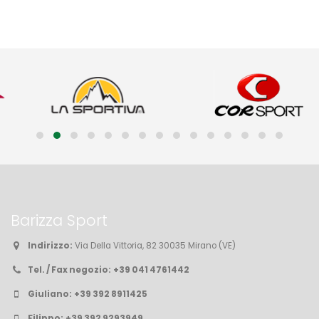
Barizza Sport
Indirizzo:
Via Della Vittoria, 82 30035 Mirano (VE)
Tel. / Fax negozio:
+39 041 4761442
Giuliano:
+39 392 8911425
Filippo:
+39 392 9293949