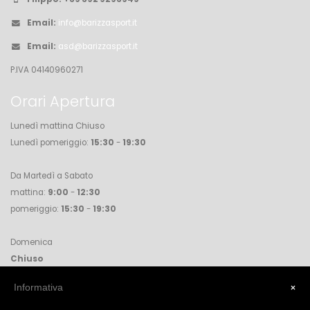
Email:
info@barizzasport.it
Email:
asd@barizzasport.it
P.IVA 04140960271
Orari Apertura
Lunedì mattina Chiuso
Lunedì pomeriggio:
15:30
-
19:30
Da Martedì a Sabato
mattina:
9:00
-
12:30
pomeriggio:
15:30
-
19:30
Domenica
Chiuso
×
Informativa
Accettare l'informativa cookie per visualizzare la pagina facebook